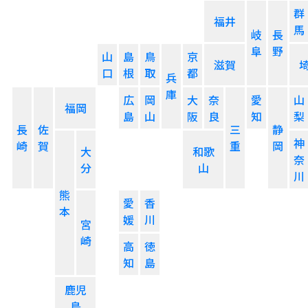
群
福井
馬
岐
長
阜
野
山
島
鳥
京
滋賀
口
根
取
都
兵
庫
広
岡
大
奈
愛
山
福岡
島
山
阪
良
知
梨
長
佐
三
静
神
崎
賀
重
岡
大
和歌
奈
分
山
川
熊
愛
香
本
媛
川
宮
崎
高
徳
知
島
鹿児
島